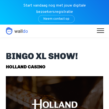
Start vandaag nog met jouw digitale
bezoekersregistratie
Neem contact op
BINGO XL SHOW!
HOLLAND CASINO