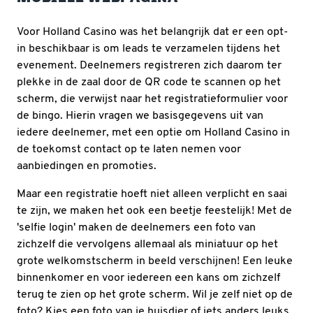
Voor Holland Casino was het belangrijk dat er een opt-
in beschikbaar is om leads te verzamelen tijdens het
evenement. Deelnemers registreren zich daarom ter
plekke in de zaal door de QR code te scannen op het
scherm, die verwijst naar het registratieformulier voor
de bingo. Hierin vragen we basisgegevens uit van
iedere deelnemer, met een optie om Holland Casino in
de toekomst contact op te laten nemen voor
aanbiedingen en promoties.
Maar een registratie hoeft niet alleen verplicht en saai
te zijn, we maken het ook een beetje feestelijk! Met de
'selfie login' maken de deelnemers een foto van
zichzelf die vervolgens allemaal als miniatuur op het
grote welkomstscherm in beeld verschijnen! Een leuke
binnenkomer en voor iedereen een kans om zichzelf
terug te zien op het grote scherm. Wil je zelf niet op de
foto? Kies een foto van je huisdier of iets anders leuks,