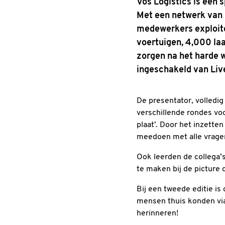
Vos Logistics is een 
Met een netwerk van 3
medewerkers exploite
voertuigen, 4,000 la
zorgen na het harde 
ingeschakeld van Live
De presentator, volledig
verschillende rondes voo
plaat’. Door het inzette
meedoen met alle vragen
Ook leerden de collega’
te maken bij de picture o
Bij een tweede editie i
mensen thuis konden via
herinneren!