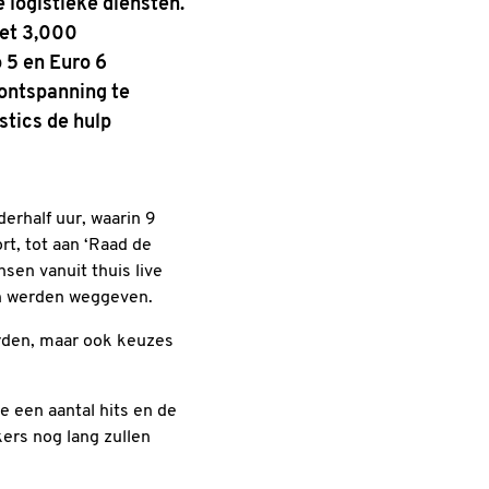
e logistieke diensten.
Met 3,000
 5 en Euro 6
ontspanning te
stics de hulp
erhalf uur, waarin 9
rt, tot aan ‘Raad de
sen vanuit thuis live
en werden weggeven.
orden, maar ook keuzes
e een aantal hits en de
ers nog lang zullen