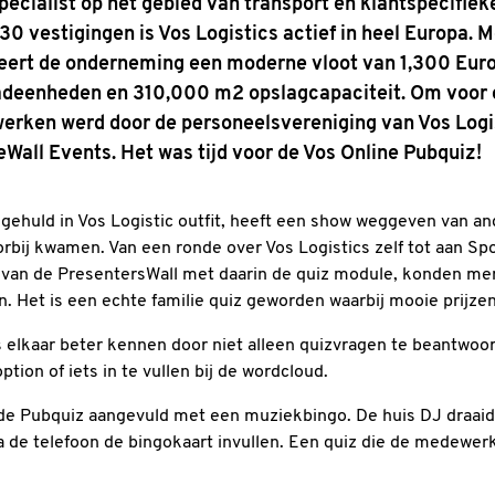
specialist op het gebied van transport en klantspecifiek
0 vestigingen is Vos Logistics actief in heel Europa. 
ert de onderneming een moderne vloot van 1,300 Euro
adeenheden en 310,000 m2 opslagcapaciteit. Om voor 
werken werd door de personeelsvereniging van Vos Logi
Wall Events. Het was tijd voor de Vos Online Pubquiz!
 gehuld in Vos Logistic outfit, heeft een show weggeven van and
rbij kwamen. Van een ronde over Vos Logistics zelf tot aan Spo
n van de PresentersWall met daarin de quiz module, konden men
. Het is een echte familie quiz geworden waarbij mooie prijz
s elkaar beter kennen door niet alleen quizvragen te beantwo
ption of iets in te vullen bij de wordcloud.
s de Pubquiz aangevuld met een muziekbingo. De huis DJ draaid
 de telefoon de bingokaart invullen. Een quiz die de medewerk