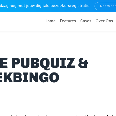
daag nog met jouw digitale bezoekersregistratie
Neem con
Home
Features
Cases
Over Ons
E PUBQUIZ &
EKBINGO