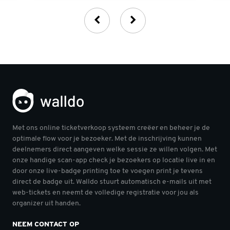
Met ons online ticketverkoop systeem creëer en beheer je de
optimale flow voor je bezoeker. Met de inschrijving kunnen
deelnemers direct aangeven welke sessie ze willen volgen. Met
onze handige scan-app check je bezoekers op locatie live in en
door onze live-badge printing toe te voegen print je tevens
direct de badge uit. Walldo stuurt automatisch e-mails uit met
web-tickets en neemt de volledige registratie voor jou als
organizer uit handen.
NEEM CONTACT OP