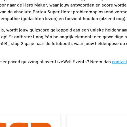
oor naar de Hero Maker, waar jouw antwoorden en score word
van de absolute Partou Super Hero: probleemoplossend vermo
 empathie (gedachten lezen) en toezicht houden (alziend oog).
 is, wordt jouw quizscore gekoppeld aan een unieke heldenna
 op! Er ontbreekt nog één belangrijk element: een geweldige h
! Bij stap 2 ga je naar de fotobooth, waar jouw heldenpose op 
user paced quizzing of over LiveWall Events? Neem dan
contac