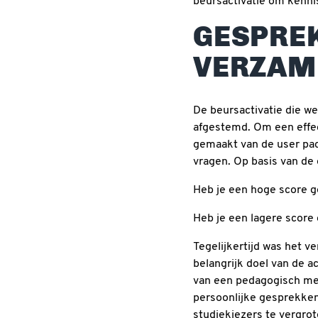
beursactivatie om kenn
GESPREK
VERZAM
De beursactivatie die w
afgestemd. Om een effec
gemaakt van de user pa
vragen. Op basis van de
Heb je een hoge score ge
Heb je een lagere score 
Tegelijkertijd was het v
belangrijk doel van de 
van een pedagogisch med
persoonlijke gesprekken
studiekiezers te vergrot