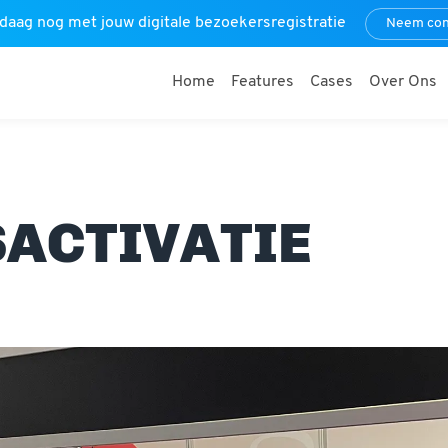
daag nog met jouw digitale bezoekersregistratie
Neem con
Home
Features
Cases
Over Ons
ACTIVATIE