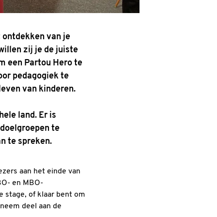
t ontdekken van je
len zij je de juiste
om een Partou Hero te
oor pedagogiek te
leven van kinderen.
ele land. Er is
doelgroepen te
n te spreken.
iezers aan het einde van
HBO- en MBO-
e stage, of klaar bent om
, neem deel aan de