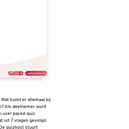
 Wat komt er allemaal bij
n? Als deelnemer word
n user paced quiz
at uit 7 vragen gevolgd
 De quizhost stuurt