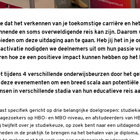
ze dat het verkennen van je toekomstige carrière en he
nende en soms overweldigende reis kan zijn. Daarom wil
bieden om deze uitdaging aan te gaan. Heb jij het in je 
rsactivatie nodigden we deelnemers uit om hun passie v
ren hoe ze een positieve impact kunnen hebben op het 
et tijdens 4 verschillende onderwijsbeurzen door het geh
deze evenementen om een breed scala aan potentiële 
sen in verschillende stadia van hun educatieve reis aa
ast specifiek gericht op drie belangrijke doelgroepen: studiek
stagezoekers op HBO- en MBO-niveau, en afstudeerders van 
g twijfelt over je studiekeuze, op zoek bent naar een uitdagend
heden in de praktijk te brengen na het behalen van je diploma