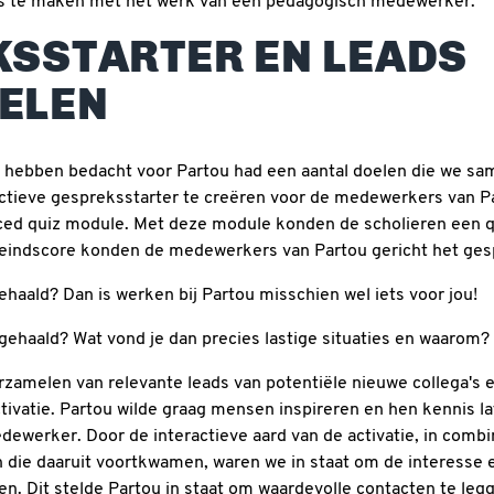
is te maken met het werk van een pedagogisch medewerker.
SSTARTER EN LEADS
ELEN
e hebben bedacht voor Partou had een aantal doelen die we s
tieve gespreksstarter te creëren voor de medewerkers van Pa
ced quiz module. Met deze module konden de scholieren een q
 eindscore konden de medewerkers van Partou gericht het ges
haald? Dan is werken bij Partou misschien wel iets voor jou!
gehaald? Wat vond je dan precies lastige situaties en waarom?
erzamelen van relevante leads van potentiële nieuwe collega's 
activatie. Partou wilde graag mensen inspireren en hen kennis 
ewerker. Door de interactieve aard van de activatie, in combi
 die daaruit voortkwamen, waren we in staat om de interesse
en. Dit stelde Partou in staat om waardevolle contacten te leg