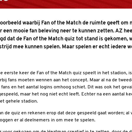
voorbeeld waarbij Fan of the Match de ruimte geeft o
r een mooie fan beleving neer te kunnen zetten. AZ he
gd dat de Fan of the Match quiz tot stand is gekomen
strijd mee kunnen spelen. Maar spelen er echt iedere w
 eerste keer de Fan of the Match quiz speelt in het stadion, i
bij fans moeten wennen aan het concept. Maar al na de tweede
 fans en het aantal logins omhoog schiet. Dit was ook het geval 
speeld, maar het nog niet echt leeft. Echter na een aantal ke
het gehele stadion.
 de quiz en rekenen erop dat deze gespeeld gaat worden; al vo
 loggen er al deelnemers in om mee te spelen.
iz voor gekozen om de Heatmap creatief in te zetten, door de 