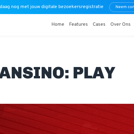
daag nog met jouw digitale bezoekersregistratie
Neem con
Home
Features
Cases
Over Ons
KANSINO: PLAY