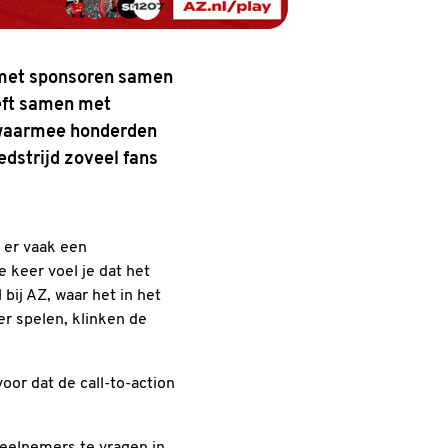
m met sponsoren samen
eft samen met
, waarmee honderden
edstrijd zoveel fans
s er vaak een
 keer voel je dat het
bij AZ, waar het in het
er spelen, klinken de
or dat de call-to-action
deelnemers te vragen in