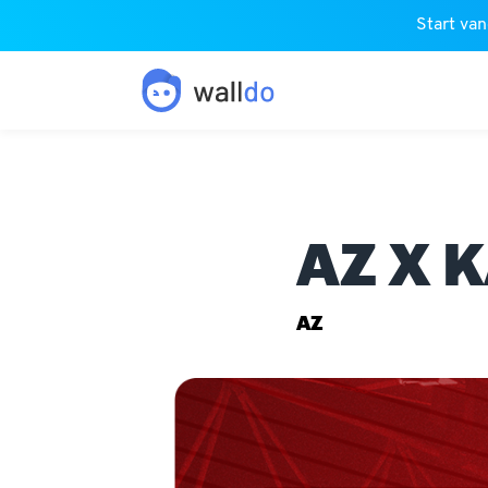
Start van
AZ X 
AZ