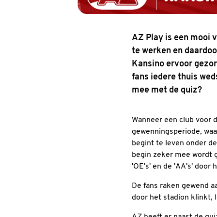
AZ Play is een mooi 
te werken en daardoo
Kansino ervoor gezor
fans iedere thuis wed
mee met de quiz?
Wanneer een club voor de
gewenningsperiode, waar
begint te leven onder de
begin zeker mee wordt ge
'OE's' en de 'AA's' door 
De fans raken gewend aan
door het stadion klinkt,
AZ heeft er naast de qu